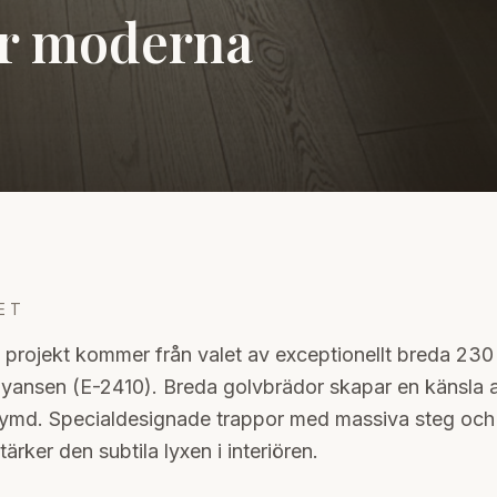
ör moderna
ET
a projekt kommer från valet av exceptionellt breda 23
-nyansen (E-2410). Breda golvbrädor skapar en känsla 
 rymd. Specialdesignade trappor med massiva steg och
ärker den subtila lyxen i interiören.