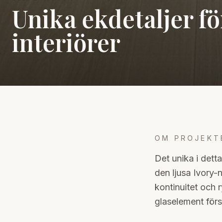
Unika ekdetaljer f
interiörer
OM PROJEKT
Det unika i dett
den ljusa Ivory
kontinuitet och
glaselement först