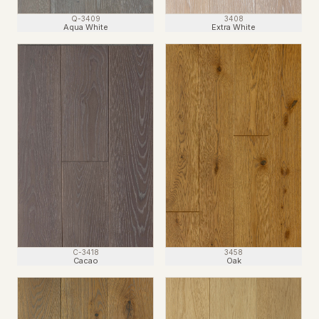
Q-3409
3408
Aqua White
Extra White
C-3418
3458
Cacao
Oak