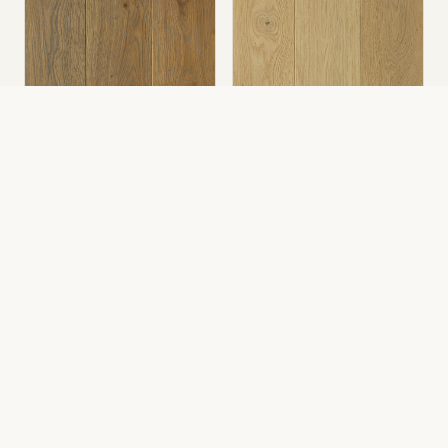
3417
P-5200
Grey
Pure Nature