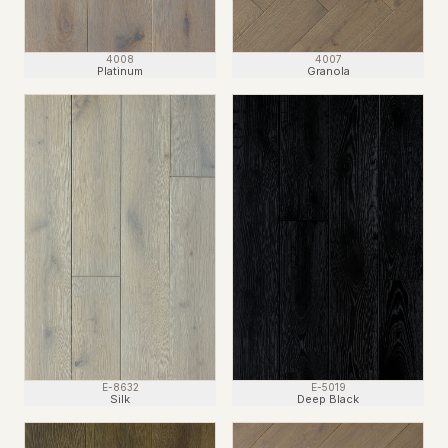
4008
4007
Platinum
Granola
E-8632
E-5019
Silk
Deep Black