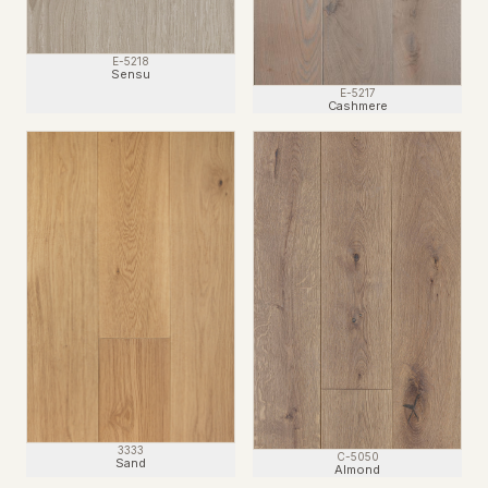
E-5218
Sensu
E-5217
Cashmere
3333
C-5050
Sand
Almond