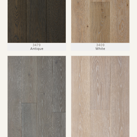
3479
3409
Antique
White