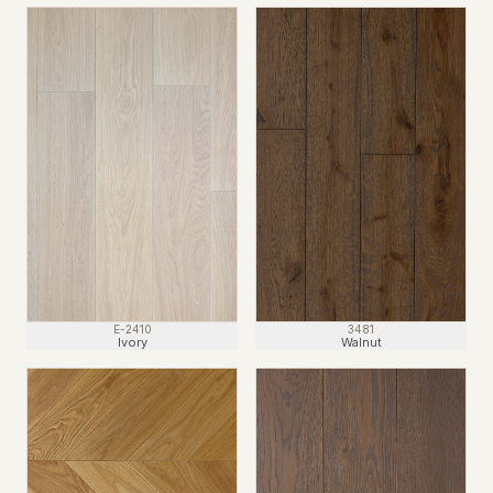
3481
E-2410
Walnut
Ivory